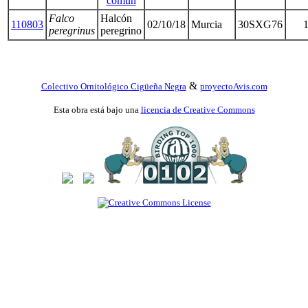
común
Falco
Halcón
110803
02/10/18
Murcia
30SXG76
peregrinus
peregrino
&
Colectivo Ornitológico Cigüeña Negra
proyectoAvis.com
Esta obra está bajo una
licencia de Creative Commons