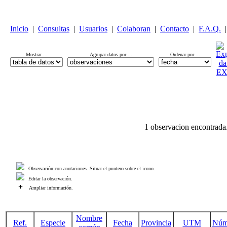
Inicio
|
Consultas
|
Usuarios
|
Colaboran
|
Contacto
|
F.A.Q.
|
Mostrar ...
Agrupar datos por ...
Ordenar por ...
1 observacion encontrada
Observación con anotaciones. Situar el puntero sobre el icono.
Editar la observación.
+
Ampliar información.
Nombre
Ref.
Especie
Fecha
Provincia
UTM
Núm