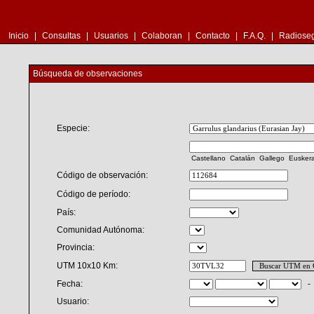
Inicio
|
Consultas
|
Usuarios
|
Colaboran
|
Contacto
|
F.A.Q.
|
Radioseg
Búsqueda de observaciones
Especie:
Castellano
Catalán
Gallego
Eusker
Código de observación:
Código de período:
País:
Comunidad Autónoma:
Provincia:
UTM 10x10 Km:
Fecha:
Usuario: