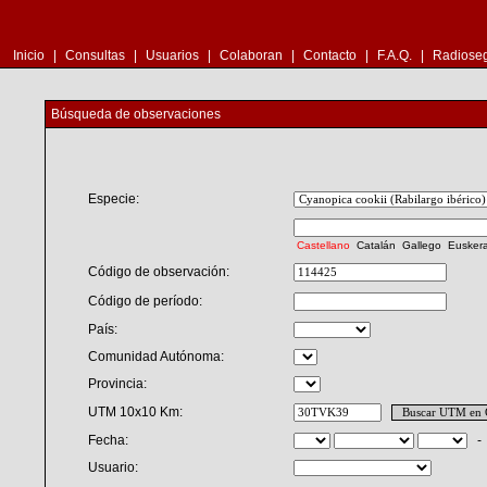
Inicio
|
Consultas
|
Usuarios
|
Colaboran
|
Contacto
|
F.A.Q.
|
Radioseg
Búsqueda de observaciones
Especie:
Castellano
Catalán
Gallego
Eusker
Código de observación:
Código de período:
País:
Comunidad Autónoma:
Provincia:
UTM 10x10 Km:
Fecha:
Usuario: