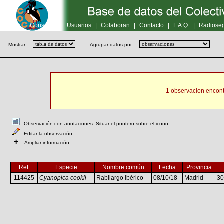
Inicio
|
Consultas
|
Usuarios
|
Colaboran
|
Contacto
|
F.A.Q.
|
Radioseg
Mostrar ...
Agrupar datos por ...
1 observacion encont
Observación con anotaciones. Situar el puntero sobre el icono.
Editar la observación.
+
Ampliar información.
Ref.
Especie
Nombre común
Fecha
Provincia
114425
Cyanopica cookii
Rabilargo ibérico
08/10/18
Madrid
3