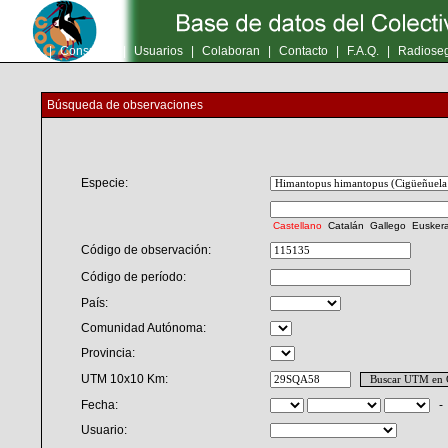
Inicio
|
Consultas
|
Usuarios
|
Colaboran
|
Contacto
|
F.A.Q.
|
Radioseg
Búsqueda de observaciones
Especie:
Castellano
Catalán
Gallego
Eusker
Código de observación:
Código de período:
País:
Comunidad Autónoma:
Provincia:
UTM 10x10 Km:
Fecha:
Usuario: