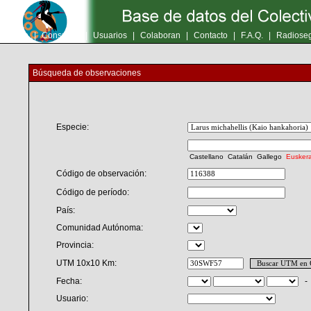
Inicio
|
Consultas
|
Usuarios
|
Colaboran
|
Contacto
|
F.A.Q.
|
Radioseg
Búsqueda de observaciones
Especie:
Castellano
Catalán
Gallego
Eusker
Código de observación:
Código de período:
País:
Comunidad Autónoma:
Provincia:
UTM 10x10 Km:
Fecha:
Usuario: