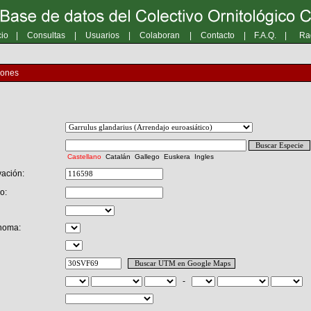
cio
|
Consultas
|
Usuarios
|
Colaboran
|
Contacto
|
F.A.Q.
|
Ra
iones
Castellano
Catalán
Gallego
Euskera
Ingles
ación:
o:
noma:
-