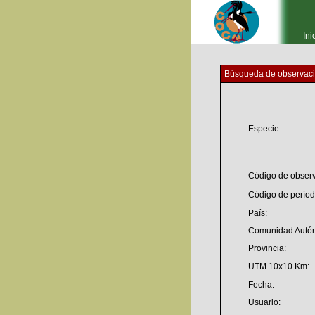
Ini
Búsqueda de observac
Especie:
Código de observ
Código de períod
País:
Comunidad Autó
Provincia:
UTM 10x10 Km:
Fecha:
Usuario: