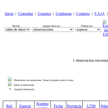
Inicio
|
Consultas
|
Usuarios
|
Colaboran
|
Contacto
|
F.A.Q.
|
Mostrar ...
Agrupar datos por ...
Ordenar por ...
1 observacion encontra
Observación con anotaciones. Situar el puntero sobre el icono.
Editar la observación.
+
Ampliar información.
Nombre
Ref.
Especie
Fecha
Provincia
UTM
Núm