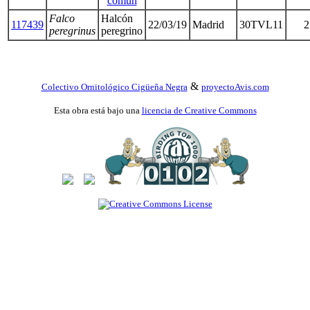
común
Falco
Halcón
117439
22/03/19
Madrid
30TVL11
2
peregrinus
peregrino
&
Colectivo Ornitológico Cigüeña Negra
proyectoAvis.com
Esta obra está bajo una
licencia de Creative Commons