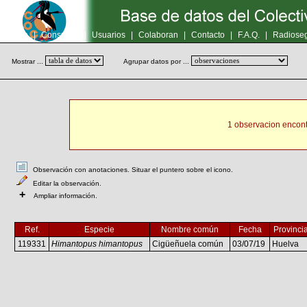
Inicio
|
Consultas
|
Usuarios
|
Colaboran
|
Contacto
|
F.A.Q.
|
Radioseg
Mostrar ...
Agrupar datos por ...
1 observacion encont
Observación con anotaciones. Situar el puntero sobre el icono.
Editar la observación.
+
Ampliar información.
Ref.
Especie
Nombre común
Fecha
Provinci
119331
Himantopus himantopus
Cigüeñuela común
03/07/19
Huelva