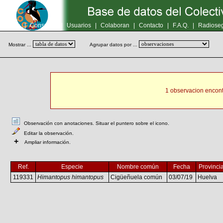
Inicio
|
Consultas
|
Usuarios
|
Colaboran
|
Contacto
|
F.A.Q.
|
Radioseg
Mostrar ...
Agrupar datos por ...
1 observacion encont
Observación con anotaciones. Situar el puntero sobre el icono.
Editar la observación.
+
Ampliar información.
Ref.
Especie
Nombre común
Fecha
Provinci
119331
Himantopus himantopus
Cigüeñuela común
03/07/19
Huelva