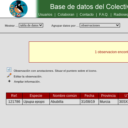
Inicio
|
Consultas
|
Usuarios
|
Colaboran
|
Contacto
|
F.A.Q.
|
Radioseg
Mostrar ...
Agrupar datos por ...
1 observacion encont
Observación con anotaciones. Situar el puntero sobre el icono.
Editar la observación.
+
Ampliar información.
Ref.
Especie
Nombre común
Fecha
Provincia
U
121786
Upupa epops
Abubilla
31/08/19
Murcia
30SX