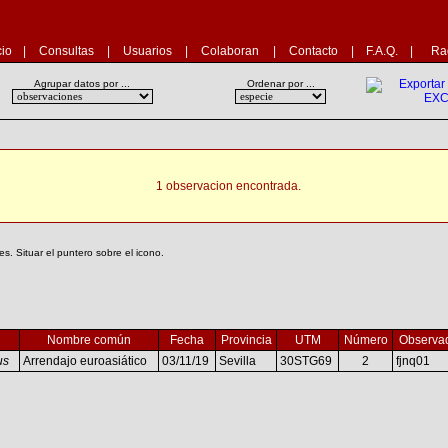
cio
|
Consultas
|
Usuarios
|
Colaboran
|
Contacto
|
F.A.Q.
|
Ra
Agrupar datos por ...
Ordenar por ...
1 observacion encontrada.
. Situar el puntero sobre el icono.
Nombre común
Fecha
Provincia
UTM
Número
Observa
us
Arrendajo euroasiático
03/11/19
Sevilla
30STG69
2
fjnq01