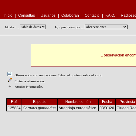
Inicio
|
Consultas
|
Usuarios
|
Colaboran
|
Contacto
|
F.A.Q.
|
Radioseg
Mostrar ...
Agrupar datos por ...
1 observacion encont
Observación con anotaciones. Situar el puntero sobre el icono.
Editar la observación.
+
Ampliar información.
Ref.
Especie
Nombre común
Fecha
Provincia
125834
Garrulus glandarius
Arrendajo euroasiático
03/01/20
Ciudad Rea