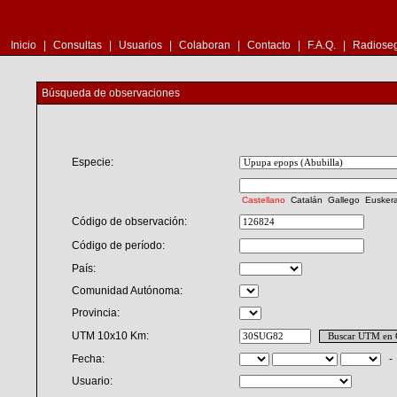
Inicio
|
Consultas
|
Usuarios
|
Colaboran
|
Contacto
|
F.A.Q.
|
Radioseg
Búsqueda de observaciones
Especie:
Castellano
Catalán
Gallego
Eusker
Código de observación:
Código de período:
País:
Comunidad Autónoma:
Provincia:
UTM 10x10 Km:
Fecha:
Usuario: