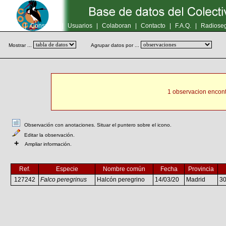
Inicio
|
Consultas
|
Usuarios
|
Colaboran
|
Contacto
|
F.A.Q.
|
Radioseg
Mostrar ...
Agrupar datos por ...
1 observacion encont
Observación con anotaciones. Situar el puntero sobre el icono.
Editar la observación.
+
Ampliar información.
Ref.
Especie
Nombre común
Fecha
Provincia
127242
Falco peregrinus
Halcón peregrino
14/03/20
Madrid
3