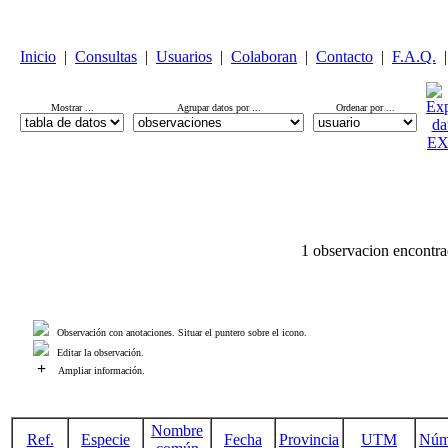
Inicio
|
Consultas
|
Usuarios
|
Colaboran
|
Contacto
|
F.A.Q.
|
Mostrar ...
Agrupar datos por ...
Ordenar por ...
1 observacion encontra
Observación con anotaciones. Situar el puntero sobre el icono.
Editar la observación.
+
Ampliar información.
Nombre
Ref.
Especie
Fecha
Provincia
UTM
Núm