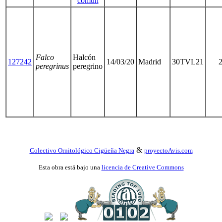
común
Falco
Halcón
127242
14/03/20
Madrid
30TVL21
peregrinus
peregrino
&
Colectivo Ornitológico Cigüeña Negra
proyectoAvis.com
Esta obra está bajo una
licencia de Creative Commons