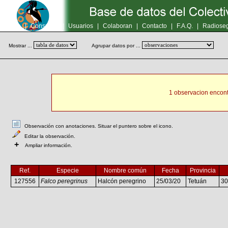
Inicio
|
Consultas
|
Usuarios
|
Colaboran
|
Contacto
|
F.A.Q.
|
Radioseg
Mostrar ...
Agrupar datos por ...
1 observacion encont
Observación con anotaciones. Situar el puntero sobre el icono.
Editar la observación.
+
Ampliar información.
Ref.
Especie
Nombre común
Fecha
Provincia
127556
Falco peregrinus
Halcón peregrino
25/03/20
Tetuán
3