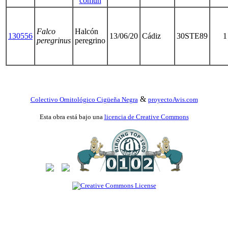
común
Falco
Halcón
130556
13/06/20
Cádiz
30STE89
1
peregrinus
peregrino
&
Colectivo Ornitológico Cigüeña Negra
proyectoAvis.com
Esta obra está bajo una
licencia de Creative Commons