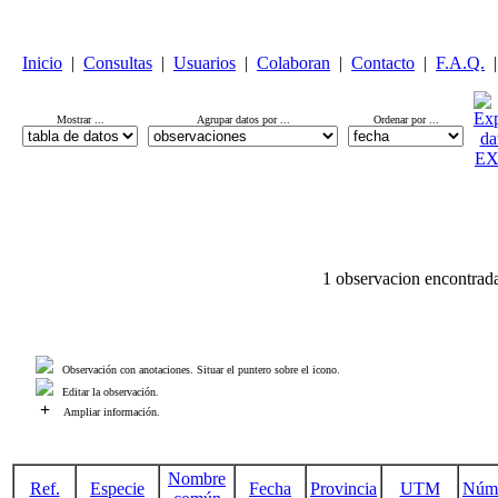
Inicio
|
Consultas
|
Usuarios
|
Colaboran
|
Contacto
|
F.A.Q.
|
Mostrar ...
Agrupar datos por ...
Ordenar por ...
1 observacion encontrada
Observación con anotaciones. Situar el puntero sobre el icono.
Editar la observación.
+
Ampliar información.
Nombre
Ref.
Especie
Fecha
Provincia
UTM
Núm