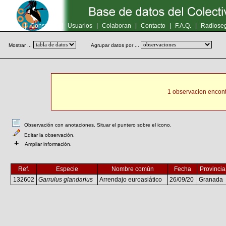
Inicio
|
Consultas
|
Usuarios
|
Colaboran
|
Contacto
|
F.A.Q.
|
Radioseg
Mostrar ...
Agrupar datos por ...
1 observacion encont
Observación con anotaciones. Situar el puntero sobre el icono.
Editar la observación.
+
Ampliar información.
Ref.
Especie
Nombre común
Fecha
Provincia
132602
Garrulus glandarius
Arrendajo euroasiático
26/09/20
Granada