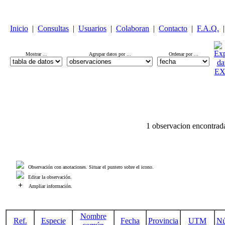
Inicio
|
Consultas
|
Usuarios
|
Colaboran
|
Contacto
|
F.A.Q.
|
Mostrar ...
Agrupar datos por ...
Ordenar por ...
1 observacion encontrad
Observación con anotaciones. Situar el puntero sobre el icono.
Editar la observación.
+
Ampliar información.
Nombre
Ref.
Especie
Fecha
Provincia
UTM
N