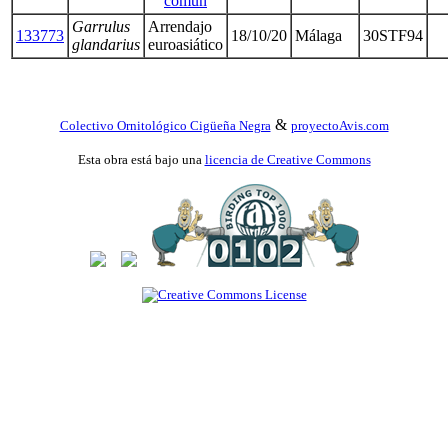
común
Garrulus
Arrendajo
133773
18/10/20
Málaga
30STF94
glandarius
euroasiático
&
Colectivo Ornitológico Cigüeña Negra
proyectoAvis.com
Esta obra está bajo una
licencia de Creative Commons