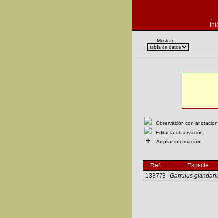
Ini
Mostrar ...
Observación con anotaciones
Editar la observación.
+
Ampliar información.
Ref.
Especie
133773
Garrulus glandari