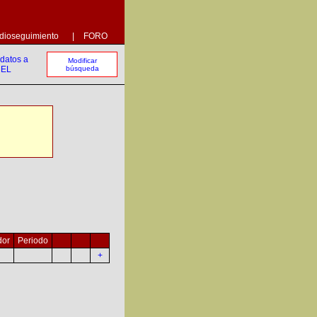
dioseguimiento
|
FORO
Modificar
búsqueda
dor
Periodo
+