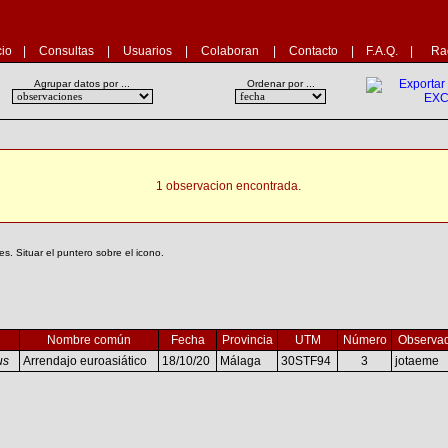
cio
|
Consultas
|
Usuarios
|
Colaboran
|
Contacto
|
F.A.Q.
|
Ra
Agrupar datos por ...
Ordenar por ...
1 observacion encontrada.
. Situar el puntero sobre el icono.
Nombre común
Fecha
Provincia
UTM
Número
Observa
us
Arrendajo euroasiático
18/10/20
Málaga
30STF94
3
jotaeme