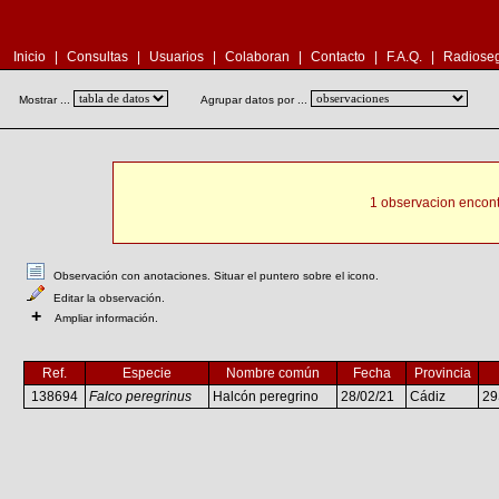
Inicio
|
Consultas
|
Usuarios
|
Colaboran
|
Contacto
|
F.A.Q.
|
Radioseg
Mostrar ...
Agrupar datos por ...
1 observacion encont
Observación con anotaciones. Situar el puntero sobre el icono.
Editar la observación.
+
Ampliar información.
Ref.
Especie
Nombre común
Fecha
Provincia
138694
Falco peregrinus
Halcón peregrino
28/02/21
Cádiz
2