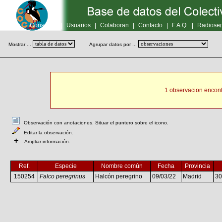
Inicio
|
Consultas
|
Usuarios
|
Colaboran
|
Contacto
|
F.A.Q.
|
Radioseg
Mostrar ...
Agrupar datos por ...
1 observacion encont
Observación con anotaciones. Situar el puntero sobre el icono.
Editar la observación.
+
Ampliar información.
Ref.
Especie
Nombre común
Fecha
Provincia
150254
Falco peregrinus
Halcón peregrino
09/03/22
Madrid
3