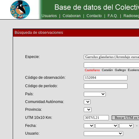
Inicio
|
Consultas
|
Usuarios
|
Colaboran
|
Contacto
|
F.A.Q.
|
Radioseg
Búsqueda de observaciones
Especie:
Castellano
Catalán
Gallego
Eusker
Código de observación:
Código de período:
País:
Comunidad Autónoma:
Provincia:
UTM 10x10 Km:
Fecha:
Usuario: