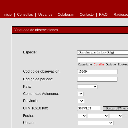
Inicio
|
Consultas
|
Usuarios
|
Colaboran
|
Contacto
|
F.A.Q.
|
Radioseg
Búsqueda de observaciones
Especie:
Castellano
Catalán
Gallego
Eusker
Código de observación:
Código de período:
País:
Comunidad Autónoma:
Provincia:
UTM 10x10 Km:
Fecha:
Usuario: