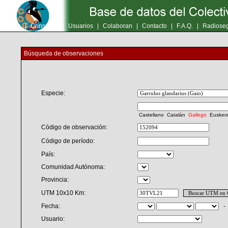
Inicio
|
Consultas
|
Usuarios
|
Colaboran
|
Contacto
|
F.A.Q.
|
Radioseg
Búsqueda de observaciones
Especie:
Castellano
Catalán
Gallego
Eusker
Código de observación:
Código de período:
País:
Comunidad Autónoma:
Provincia:
UTM 10x10 Km:
Fecha:
Usuario: