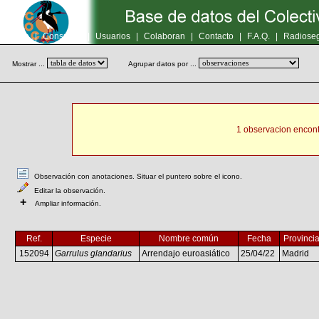
Inicio
|
Consultas
|
Usuarios
|
Colaboran
|
Contacto
|
F.A.Q.
|
Radioseg
Mostrar ...
Agrupar datos por ...
1 observacion encont
Observación con anotaciones. Situar el puntero sobre el icono.
Editar la observación.
+
Ampliar información.
Ref.
Especie
Nombre común
Fecha
Provinci
152094
Garrulus glandarius
Arrendajo euroasiático
25/04/22
Madrid