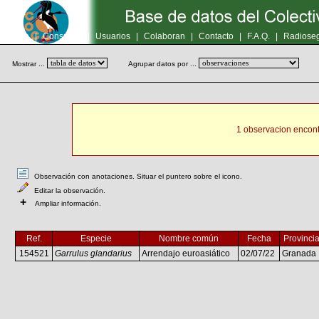
Inicio
|
Consultas
|
Usuarios
|
Colaboran
|
Contacto
|
F.A.Q.
|
Radioseg
Mostrar ...
Agrupar datos por ...
1 observacion encont
Observación con anotaciones. Situar el puntero sobre el icono.
Editar la observación.
+
Ampliar información.
Ref.
Especie
Nombre común
Fecha
Provinci
154521
Garrulus glandarius
Arrendajo euroasiático
02/07/22
Granada