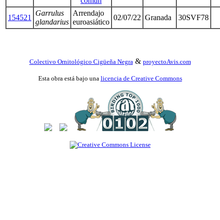
común
Garrulus
Arrendajo
154521
02/07/22
Granada
30SVF78
glandarius
euroasiático
&
Colectivo Ornitológico Cigüeña Negra
proyectoAvis.com
Esta obra está bajo una
licencia de Creative Commons