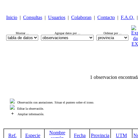
Inicio
|
Consultas
|
Usuarios
|
Colaboran
|
Contacto
|
F.A.Q.
|
Mostrar ...
Agrupar datos por ...
Ordenar por ...
1 observacion encontrad
Observación con anotaciones. Situar el puntero sobre el icono.
Editar la observación.
+
Ampliar información.
Nombre
Ref.
Especie
Fecha
Provincia
UTM
N