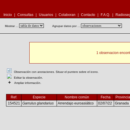
Inicio
|
Consultas
|
Usuarios
|
Colaboran
|
Contacto
|
F.A.Q.
|
Radioseg
Mostrar ...
Agrupar datos por ...
1 observacion encont
Observación con anotaciones. Situar el puntero sobre el icono.
Editar la observación.
+
Ampliar información.
Ref.
Especie
Nombre común
Fecha
Provinci
154521
Garrulus glandarius
Arrendajo euroasiático
02/07/22
Granada