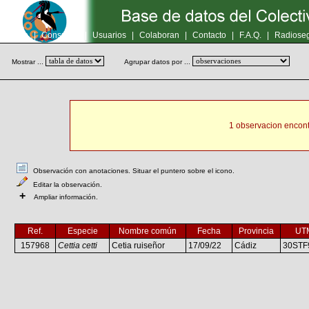
Inicio
|
Consultas
|
Usuarios
|
Colaboran
|
Contacto
|
F.A.Q.
|
Radioseg
Mostrar ...
Agrupar datos por ...
1 observacion encont
Observación con anotaciones. Situar el puntero sobre el icono.
Editar la observación.
+
Ampliar información.
Ref.
Especie
Nombre común
Fecha
Provincia
UT
157968
Cettia cetti
Cetia ruiseñor
17/09/22
Cádiz
30STF