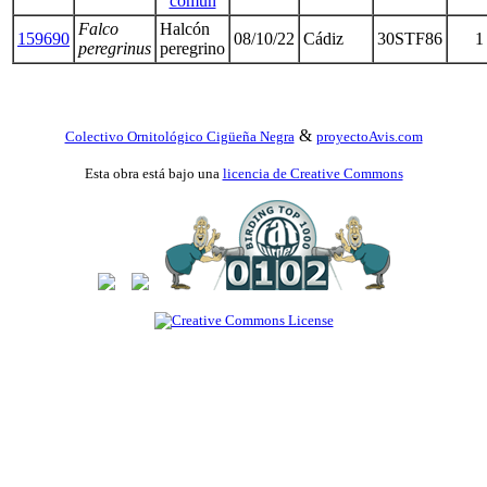
común
Falco
Halcón
159690
08/10/22
Cádiz
30STF86
1
peregrinus
peregrino
&
Colectivo Ornitológico Cigüeña Negra
proyectoAvis.com
Esta obra está bajo una
licencia de Creative Commons