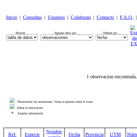
Inicio
|
Consultas
|
Usuarios
|
Colaboran
|
Contacto
|
F.A.Q.
|
Mostrar ...
Agrupar datos por ...
Ordenar por ...
1 observacion encontrada.
Observación con anotaciones. Situar el puntero sobre el icono.
Editar la observación.
+
Ampliar información.
Nombre
Ref.
Especie
Fecha
Provincia
UTM
Núm