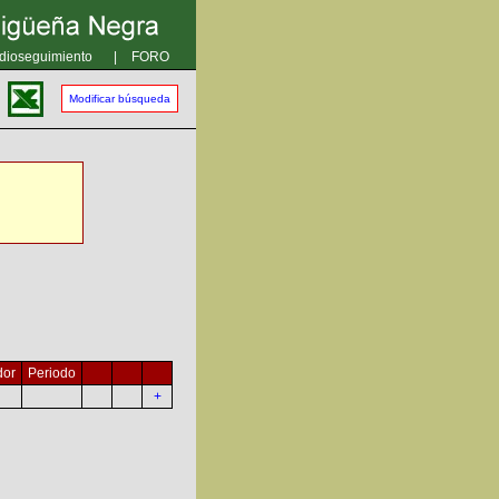
dioseguimiento
|
FORO
Modificar búsqueda
dor
Periodo
+