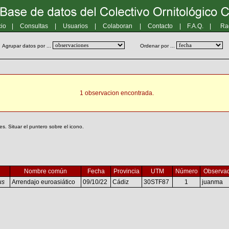
cio
|
Consultas
|
Usuarios
|
Colaboran
|
Contacto
|
F.A.Q.
|
Ra
Agrupar datos por ...
Ordenar por ...
1 observacion encontrada.
. Situar el puntero sobre el icono.
Nombre común
Fecha
Provincia
UTM
Número
Observa
us
Arrendajo euroasiático
09/10/22
Cádiz
30STF87
1
juanma