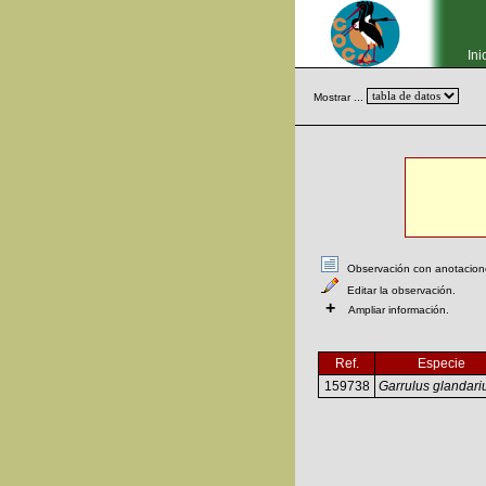
Ini
Mostrar ...
Observación con anotaciones
Editar la observación.
+
Ampliar información.
Ref.
Especie
159738
Garrulus glandari