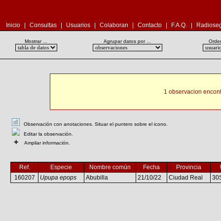
Inicio
|
Consultas
|
Usuarios
|
Colaboran
|
Contacto
|
F.A.Q.
|
Radioseg
Mostrar ...
Agrupar datos por ...
Orden
1 observacion encont
Observación con anotaciones. Situar el puntero sobre el icono.
Editar la observación.
+
Ampliar información.
Ref.
Especie
Nombre común
Fecha
Provincia
160207
Upupa epops
Abubilla
21/10/22
Ciudad Real
30