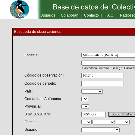
Inicio
|
Consultas
|
Usuarios
|
Colaboran
|
Contacto
|
F.A.Q.
|
Radioseg
Búsqueda de observaciones
Especie:
Castellano
Catalán
Gallego
Eusker
Código de observación:
Código de período:
País:
Comunidad Autónoma:
Provincia:
UTM 10x10 Km:
Fecha:
Usuario: