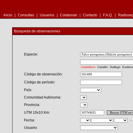
Inicio
|
Consultas
|
Usuarios
|
Colaboran
|
Contacto
|
F.A.Q.
|
Radioseg
Búsqueda de observaciones
Especie:
Castellano
Catalán
Gallego
Eusker
Código de observación:
Código de período:
País:
Comunidad Autónoma:
Provincia:
UTM 10x10 Km:
Fecha:
Usuario: