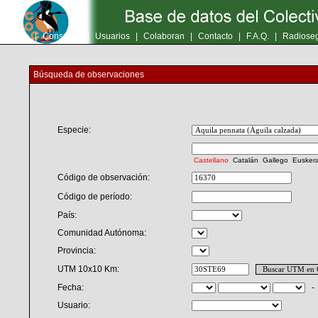
Inicio
|
Consultas
|
Usuarios
|
Colaboran
|
Contacto
|
F.A.Q.
|
Radioseg
Búsqueda de observaciones
Especie:
Castellano
Catalán
Gallego
Eusker
Código de observación:
Código de período:
País:
Comunidad Autónoma:
Provincia:
UTM 10x10 Km:
Fecha:
Usuario: