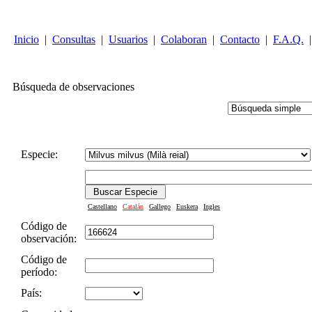
Inicio
|
Consultas
|
Usuarios
|
Colaboran
|
Contacto
|
F.A.Q.
|
Búsqueda de observaciones
Especie:
Castellano
Catalán
Gallego
Euskera
Ingles
Código de
observación:
Código de
período:
País: