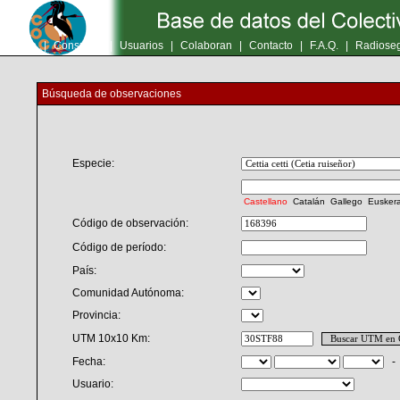
Inicio
|
Consultas
|
Usuarios
|
Colaboran
|
Contacto
|
F.A.Q.
|
Radioseg
Búsqueda de observaciones
Especie:
Castellano
Catalán
Gallego
Eusker
Código de observación:
Código de período:
País:
Comunidad Autónoma:
Provincia:
UTM 10x10 Km:
Fecha:
Usuario: