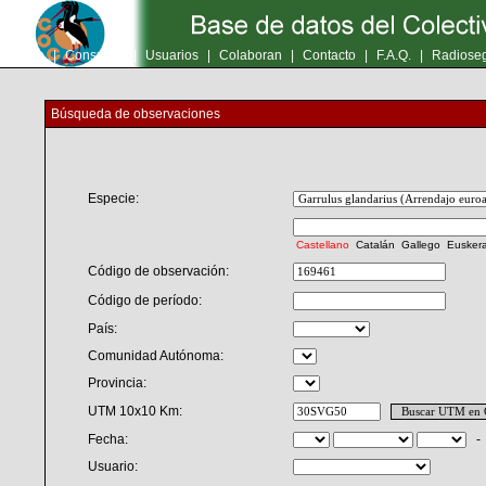
Inicio
|
Consultas
|
Usuarios
|
Colaboran
|
Contacto
|
F.A.Q.
|
Radioseg
Búsqueda de observaciones
Especie:
Castellano
Catalán
Gallego
Eusker
Código de observación:
Código de período:
País:
Comunidad Autónoma:
Provincia:
UTM 10x10 Km:
Fecha:
Usuario: