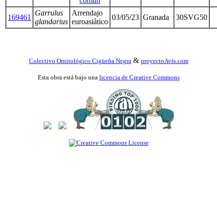
común
Garrulus
Arrendajo
169461
03/05/23
Granada
30SVG50
glandarius
euroasiático
&
Colectivo Ornitológico Cigüeña Negra
proyectoAvis.com
Esta obra está bajo una
licencia de Creative Commons