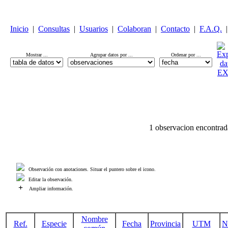
Inicio
|
Consultas
|
Usuarios
|
Colaboran
|
Contacto
|
F.A.Q.
|
Mostrar ...
Agrupar datos por ...
Ordenar por ...
1 observacion encontrad
Observación con anotaciones. Situar el puntero sobre el icono.
Editar la observación.
+
Ampliar información.
Nombre
Ref.
Especie
Fecha
Provincia
UTM
N