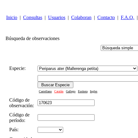
Inicio
|
Consultas
|
Usuarios
|
Colaboran
|
Contacto
|
F.A.Q.
|
Búsqueda de observaciones
Especie:
Castellano
Catalán
Gallego
Euskera
Ingles
Código de
observación:
Código de
período:
País: