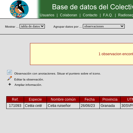
Inicio
|
Consultas
|
Usuarios
|
Colaboran
|
Contacto
|
F.A.Q.
|
Radioseg
Mostrar ...
Agrupar datos por ...
1 observacion encont
Observación con anotaciones. Situar el puntero sobre el icono.
Editar la observación.
+
Ampliar información.
Ref.
Especie
Nombre común
Fecha
Provincia
UT
171093
Cettia cetti
Cetia ruiseñor
26/06/23
Granada
30SVF