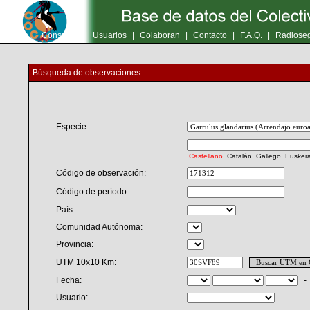
Inicio
|
Consultas
|
Usuarios
|
Colaboran
|
Contacto
|
F.A.Q.
|
Radioseg
Búsqueda de observaciones
Especie:
Castellano
Catalán
Gallego
Eusker
Código de observación:
Código de período:
País:
Comunidad Autónoma:
Provincia:
UTM 10x10 Km:
Fecha:
Usuario: