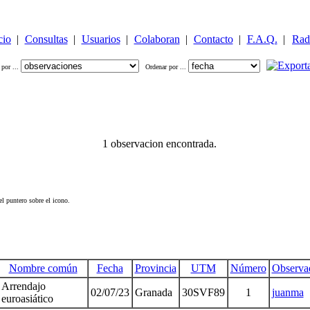
cio
|
Consultas
|
Usuarios
|
Colaboran
|
Contacto
|
F.A.Q.
|
Rad
 por ...
Ordenar por ...
1 observacion encontrada.
l puntero sobre el icono.
Nombre común
Fecha
Provincia
UTM
Número
Observa
Arrendajo
02/07/23
Granada
30SVF89
1
juanma
euroasiático