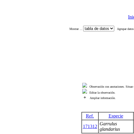
Ini
Mostrar ...
Agrupar datos
Observación con anotaciones. Situar e
Editar la observación.
+
Ampliar información.
Ref.
Especie
Garrulus
171312
glandarius