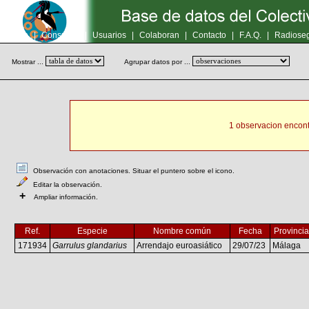
Inicio
|
Consultas
|
Usuarios
|
Colaboran
|
Contacto
|
F.A.Q.
|
Radioseg
Mostrar ...
Agrupar datos por ...
1 observacion encont
Observación con anotaciones. Situar el puntero sobre el icono.
Editar la observación.
+
Ampliar información.
Ref.
Especie
Nombre común
Fecha
Provincia
171934
Garrulus glandarius
Arrendajo euroasiático
29/07/23
Málaga