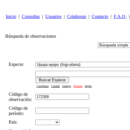
Inicio
|
Consultas
|
Usuarios
|
Colaboran
|
Contacto
|
F.A.Q.
|
Búsqueda de observaciones
Especie:
Castellano
Catalán
Gallego
Euskera
Ingles
Código de
observación:
Código de
período:
País: