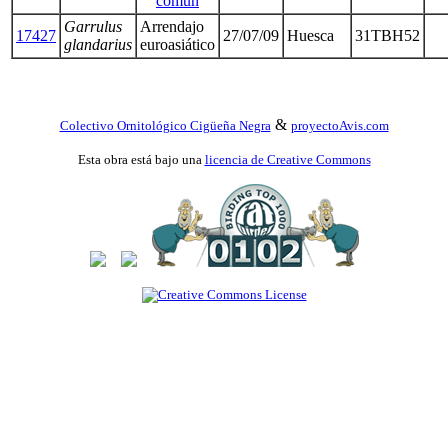
común
Garrulus
Arrendajo
17427
27/07/09
Huesca
31TBH52
glandarius
euroasiático
&
Colectivo Ornitológico Cigüeña Negra
proyectoAvis.com
Esta obra está bajo una
licencia de Creative Commons