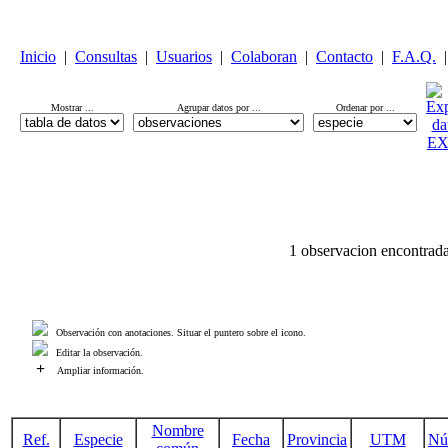
Inicio
|
Consultas
|
Usuarios
|
Colaboran
|
Contacto
|
F.A.Q.
|
Mostrar ...
Agrupar datos por ...
Ordenar por ...
1 observacion encontrada
Observación con anotaciones. Situar el puntero sobre el icono.
Editar la observación.
+
Ampliar información.
Nombre
Ref.
Especie
Fecha
Provincia
UTM
Nú