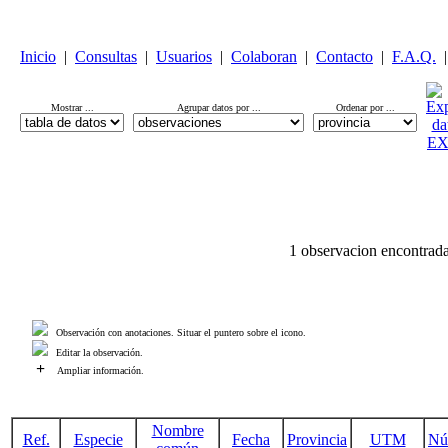
Inicio
|
Consultas
|
Usuarios
|
Colaboran
|
Contacto
|
F.A.Q.
|
Mostrar ...
Agrupar datos por ...
Ordenar por ...
1 observacion encontrada
Observación con anotaciones. Situar el puntero sobre el icono.
Editar la observación.
+
Ampliar información.
Nombre
Ref.
Especie
Fecha
Provincia
UTM
Nú