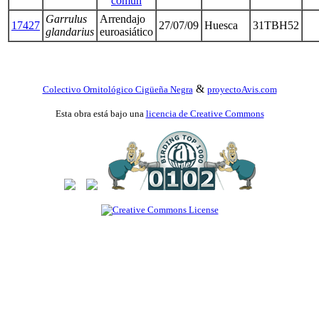
común
Garrulus
Arrendajo
17427
27/07/09
Huesca
31TBH52
glandarius
euroasiático
&
Colectivo Ornitológico Cigüeña Negra
proyectoAvis.com
Esta obra está bajo una
licencia de Creative Commons