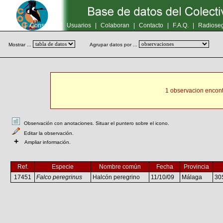
Inicio
|
Consultas
|
Usuarios
|
Colaboran
|
Contacto
|
F.A.Q.
|
Radioseg
Mostrar ...
Agrupar datos por ...
1 observacion encont
Observación con anotaciones. Situar el puntero sobre el icono.
Editar la observación.
+
Ampliar información.
Ref.
Especie
Nombre común
Fecha
Provincia
17451
Falco peregrinus
Halcón peregrino
11/10/09
Málaga
30